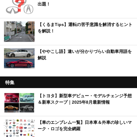
出題！
【くるまTips】運転の苦手意識を解消するヒント
を解説！
【ややこし語】違いが分かりづらい自動車用語を
解説
特集
【トヨタ】新型車デビュー・モデルチェンジ予想
＆新車スクープ｜2025年8月最新情報
【車のエンブレム一覧】日本車＆外車の珍しいマ
ーク・ロゴを完全網羅