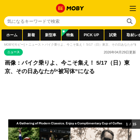
ホーム
新着
新型車
特集
PICK UP
試乗
取材レ
MOBY[モビー]
>
ニュース
>
バイク乗りよ、今こそ集え！ 5/17（日）東京、その日あなたが“被
ニュース
2026年04月29日
更新
画像：バイク乗りよ、今こそ集え！ 5/17（日）東
京、その日あなたが“被写体”になる
1
/
15