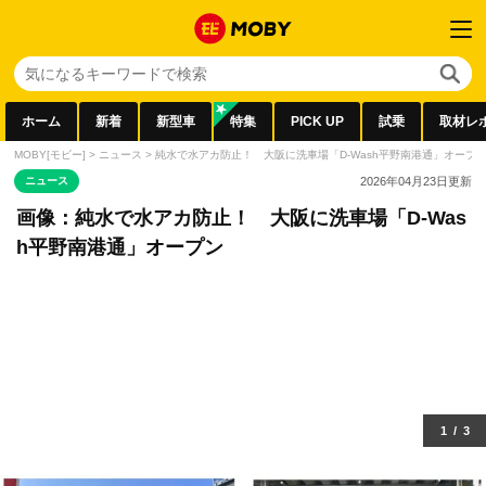
ホーム
新着
新型車
特集
PICK UP
試乗
取材レ
MOBY[モビー]
>
ニュース
>
純水で水アカ防止！ 大阪に洗車場「D-Wash平野南港通」オープ
ニュース
2026年04月23日
更新
画像：純水で水アカ防止！ 大阪に洗車場「D-Was
h平野南港通」オープン
1
/
3