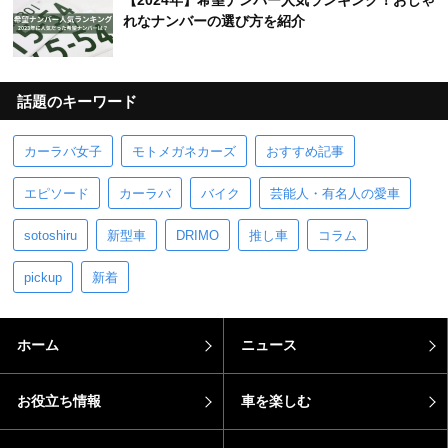
【2024年】希望ナンバー人気ランキング！おしゃ
れなナンバーの選び方を紹介
話題のキーワード
カーラバ女子
モトメガネカーズ
おすすめ記事
エピソード
カーラバ
バイク
芸能人・有名人の愛車
sotoshiru
新型車
DRIMO
推し車
コラム
pickup
新着
ホーム
ニュース
お役立ち情報
車を楽しむ