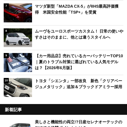
マツダ新型「MAZDA CX-5」がIIHS最高評価獲
7
得 米国安全性能「TSP+」を受賞
ムーヴをユーロスポーツカスタム！ 日常の使いや
8
すさはそのままに、他とは違うスタイルへ
【カー用品店】売れているカーバッテリーTOP10
9
｜夏のトラブル対策に選ばれている人気モデル
は？【2026年6月版】
トヨタ「シエンタ」一部改良 新色「クリアベー
10
ジュメタリック」追加＆ブラックドアミラー採用
新着記事
美しさと機能性の両立!?日産セレナオーテックの