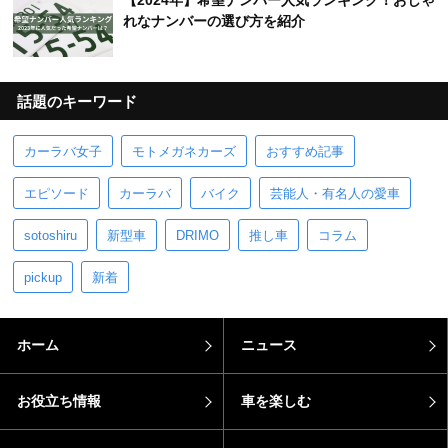
【2024年】希望ナンバー人気ランキング！おしゃ
れなナンバーの選び方を紹介
話題のキーワード
カーラバ女子
モトメガネカーズ
おすすめ記事
エピソード
カーラバ
バイク
芸能人・有名人の愛車
sotoshiru
新型車
DRIMO
推し車
コラム
pickup
新着
ホーム
ニュース
お役立ち情報
車を楽しむ