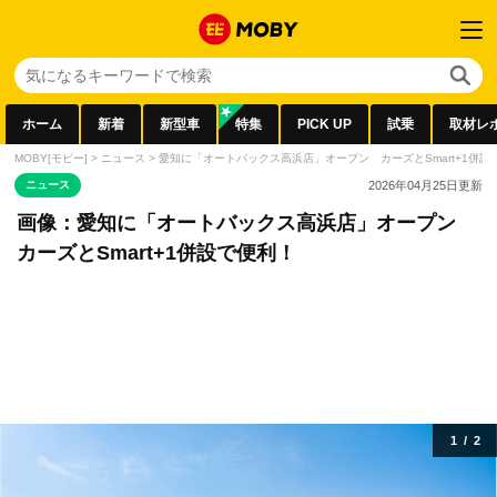
ホーム
新着
新型車
特集
PICK UP
試乗
取材レ
MOBY[モビー]
>
ニュース
>
愛知に「オートバックス高浜店」オープン カーズとSmart+1併設
ニュース
2026年04月25日
更新
画像：愛知に「オートバックス高浜店」オープン
カーズとSmart+1併設で便利！
1
/
2