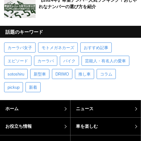
【2024年】希望ナンバー人気ランキング！おしゃ
れなナンバーの選び方を紹介
話題のキーワード
カーラバ女子
モトメガネカーズ
おすすめ記事
エピソード
カーラバ
バイク
芸能人・有名人の愛車
sotoshiru
新型車
DRIMO
推し車
コラム
pickup
新着
ホーム
ニュース
お役立ち情報
車を楽しむ