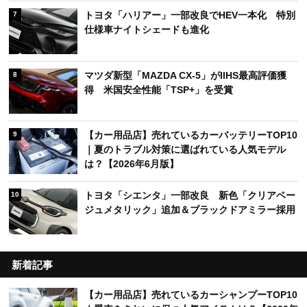
トヨタ「ハリアー」一部改良でHEV一本化 特別
7
仕様車ナイトシェードも進化
マツダ新型「MAZDA CX-5」がIIHS最高評価獲
8
得 米国安全性能「TSP+」を受賞
【カー用品店】売れているカーバッテリーTOP10
9
｜夏のトラブル対策に選ばれている人気モデル
は？【2026年6月版】
トヨタ「シエンタ」一部改良 新色「クリアベー
10
ジュメタリック」追加＆ブラックドアミラー採用
新着記事
【カー用品店】売れているカーシャンプーTOP10