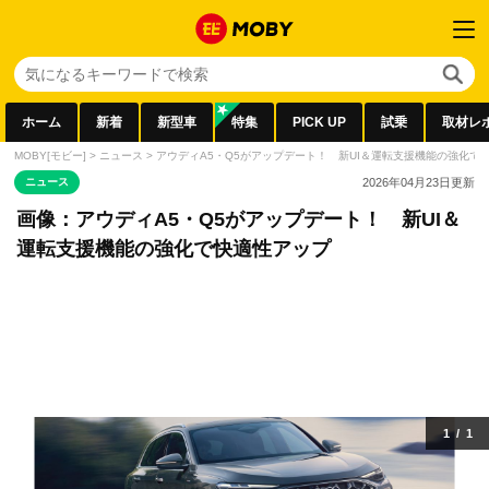
ホーム
新着
新型車
特集
PICK UP
試乗
取材レ
MOBY[モビー]
>
ニュース
>
アウディA5・Q5がアップデート！ 新UI＆運転支援機能の強化で
ニュース
2026年04月23日
更新
画像：アウディA5・Q5がアップデート！ 新UI＆
運転支援機能の強化で快適性アップ
1
/
1