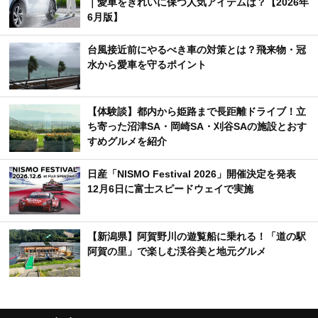
｜愛車をきれいに保つ人気アイテムは？【2026年
6月版】
台風接近前にやるべき車の対策とは？飛来物・冠
水から愛車を守るポイント
【体験談】都内から姫路まで長距離ドライブ！立
ち寄った沼津SA・岡崎SA・刈谷SAの施設とおす
すめグルメを紹介
日産「NISMO Festival 2026」開催決定を発表
12月6日に富士スピードウェイで実施
【新潟県】阿賀野川の遊覧船に乗れる！「道の駅
阿賀の里」で楽しむ渓谷美と地元グルメ