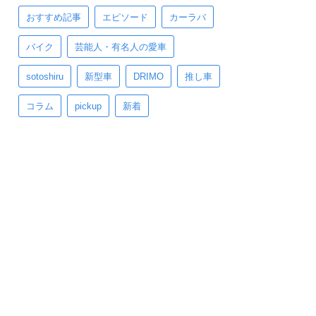
おすすめ記事
エピソード
カーラバ
バイク
芸能人・有名人の愛車
sotoshiru
新型車
DRIMO
推し車
コラム
pickup
新着