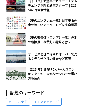
【トヨタ】新型車デビュー・モデル
チェンジ予想＆新車スクープ｜202
5年8月最新情報
【車のエンブレム一覧】日本車＆外
車の珍しいマーク・ロゴを完全網羅
【車の警告灯（ランプ）一覧】色別
の危険度・表示灯の意味とは？
オービスとは？何キロオーバーで光
る？光らせた後の罰金など解説
【2024年】希望ナンバー人気ラン
キング！おしゃれなナンバーの選び
方を紹介
話題のキーワード
カーラバ女子
モトメガネカーズ