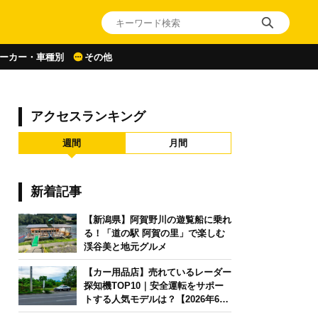
ーカー・車種別
その他
アクセスランキング
週間
月間
新着記事
【新潟県】阿賀野川の遊覧船に乗れ
る！「道の駅 阿賀の里」で楽しむ
渓谷美と地元グルメ
【カー用品店】売れているレーダー
探知機TOP10｜安全運転をサポー
トする人気モデルは？【2026年6月
版】