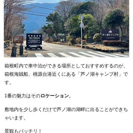
箱根町内で車中泊ができる場所としておすすめするのが、
箱根海賊船、桃源台港近くにある「芦ノ湖キャンプ村」で
す。
1番の魅力はその
ロケーション
。
敷地内を少し歩くだけで芦ノ湖の湖畔に出ることができち
ゃいます。
景観もバッチリ！