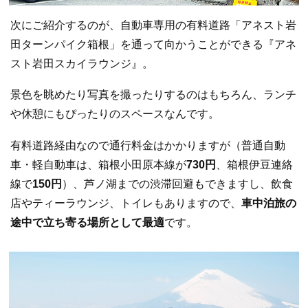
次にご紹介するのが、自動車専用の有料道路「アネスト岩
田ターンパイク箱根」を通って向かうことができる『アネ
スト岩田スカイラウンジ』。
景色を眺めたり写真を撮ったりするのはもちろん、ランチ
や休憩にもぴったりのスペースなんです。
有料道路経由なので通行料金はかかりますが（普通自動
車・軽自動車は、箱根小田原本線が
730円
、箱根伊豆連絡
線で
150円
）、芦ノ湖までの渋滞回避もできますし、飲食
店やティーラウンジ、トイレもありますので、
車中泊旅の
途中で立ち寄る場所として最適
です。