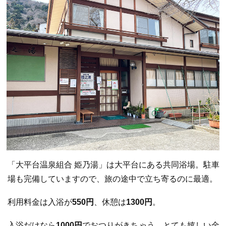
「大平台温泉組合 姫乃湯」は大平台にある共同浴場。駐車
場も完備していますので、旅の途中で立ち寄るのに最適。
利用料金は入浴が
550円
、休憩は
1300円
。
入浴だけなら
1000円
でおつりがきちゃう、とても嬉しい金