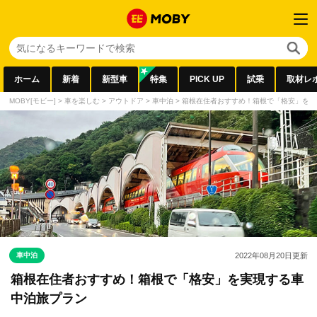
ホーム
新着
新型車
特集
PICK UP
試乗
取材レ
MOBY[モビー]
>
車を楽しむ
>
アウトドア
>
車中泊
>
箱根在住者おすすめ！箱根で「格安」を実
車中泊
2022年08月20日
更新
箱根在住者おすすめ！箱根で「格安」を実現する車
中泊旅プラン