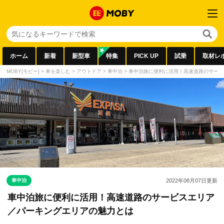
ホーム
新着
新型車
特集
PICK UP
試乗
取材レ
MOBY[モビー]
>
車を楽しむ
>
アウトドア
>
車中泊
>
車中泊旅に便利に活用！高速道路のサービ
車中泊
2022年08月07日
更新
車中泊旅に便利に活用！高速道路のサービスエリア
／パーキングエリアの魅力とは