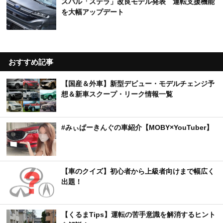
スバル「ステラ」改良モデル発表 運転支援機能
を大幅アップデート
おすすめ記事
【国産＆外車】新型デビュー・モデルチェンジ予
想＆新車スクープ・リーク情報一覧
#みぃぱーきんぐの車紹介【MOBY×YouTuber】
【車のクイズ】初心者から上級者向けまで幅広く
出題！
【くるまTips】運転の苦手意識を解消するヒント