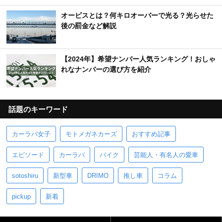
オービスとは？何キロオーバーで光る？光らせた
後の罰金など解説
【2024年】希望ナンバー人気ランキング！おしゃ
れなナンバーの選び方を紹介
話題のキーワード
カーラバ女子
モトメガネカーズ
おすすめ記事
エピソード
カーラバ
バイク
芸能人・有名人の愛車
sotoshiru
新型車
DRIMO
推し車
コラム
pickup
新着