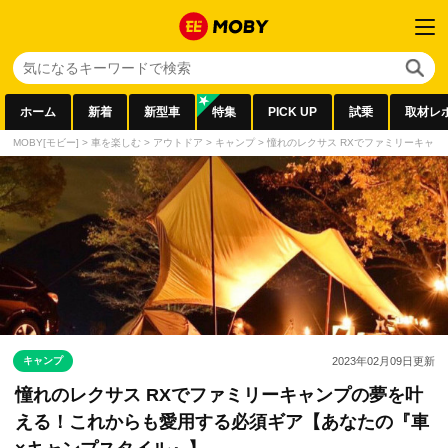
ホーム
新着
新型車
特集
PICK UP
試乗
取材レ
MOBY[モビー]
>
車を楽しむ
>
アウトドア
>
キャンプ
>
憧れのレクサス RXでファミリーキャ
キャンプ
2023年02月09日
更新
憧れのレクサス RXでファミリーキャンプの夢を叶
える！これからも愛用する必須ギア【あなたの『車