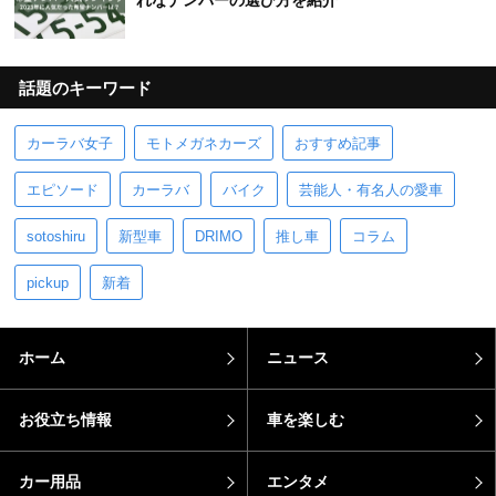
話題のキーワード
カーラバ女子
モトメガネカーズ
おすすめ記事
エピソード
カーラバ
バイク
芸能人・有名人の愛車
sotoshiru
新型車
DRIMO
推し車
コラム
pickup
新着
ホーム
ニュース
お役立ち情報
車を楽しむ
カー用品
エンタメ