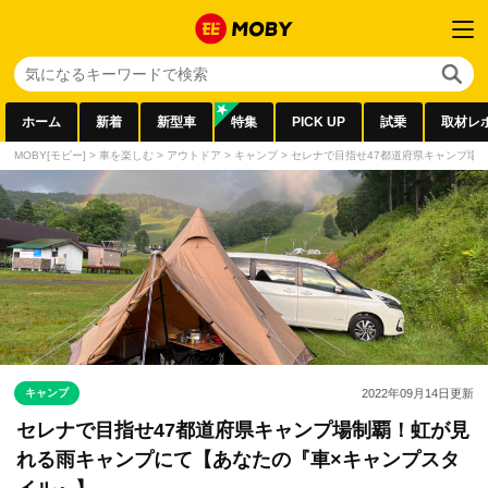
ホーム
新着
新型車
特集
PICK UP
試乗
取材レ
MOBY[モビー]
>
車を楽しむ
>
アウトドア
>
キャンプ
>
セレナで目指せ47都道府県キャンプ場
キャンプ
2022年09月14日
更新
セレナで目指せ47都道府県キャンプ場制覇！虹が見
れる雨キャンプにて【あなたの『車×キャンプスタ