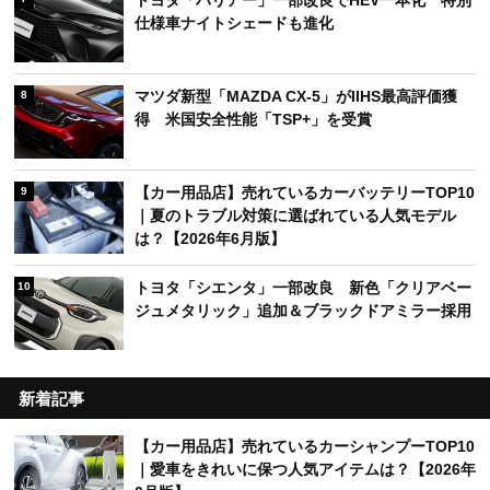
トヨタ「ハリアー」一部改良でHEV一本化 特別
仕様車ナイトシェードも進化
マツダ新型「MAZDA CX-5」がIIHS最高評価獲
8
得 米国安全性能「TSP+」を受賞
【カー用品店】売れているカーバッテリーTOP10
9
｜夏のトラブル対策に選ばれている人気モデル
は？【2026年6月版】
トヨタ「シエンタ」一部改良 新色「クリアベー
10
ジュメタリック」追加＆ブラックドアミラー採用
新着記事
【カー用品店】売れているカーシャンプーTOP10
｜愛車をきれいに保つ人気アイテムは？【2026年