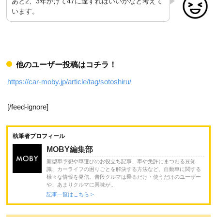
あと2、3年かけて47に達すればいいかなと考えて
います。
他のユーザー投稿はコチラ！
https://car-moby.jp/article/tag/sotoshiru/
[/feed-ignore]
執筆者プロフィール
MOBY編集部
新型車予想や車選びのお役立ち記事、車や免許にまつわる豆知
識、カーライフの困りごとを解決する方法など、自動車に関する
様々な情報を発信。普段クルマは乗るだけ・使うだけのユーザー
や、あまりクルマに興味が...
記事一覧はこちら >