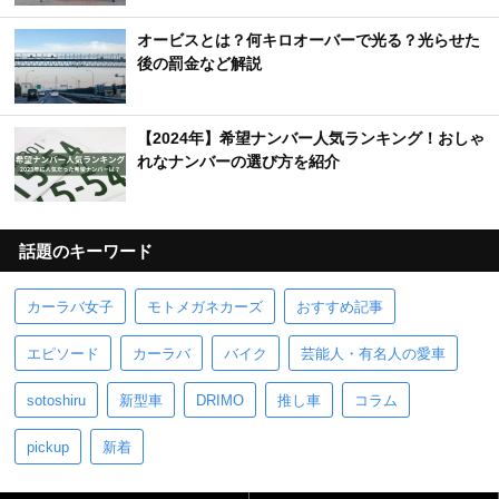
オービスとは？何キロオーバーで光る？光らせた
後の罰金など解説
【2024年】希望ナンバー人気ランキング！おしゃ
れなナンバーの選び方を紹介
話題のキーワード
カーラバ女子
モトメガネカーズ
おすすめ記事
エピソード
カーラバ
バイク
芸能人・有名人の愛車
sotoshiru
新型車
DRIMO
推し車
コラム
pickup
新着