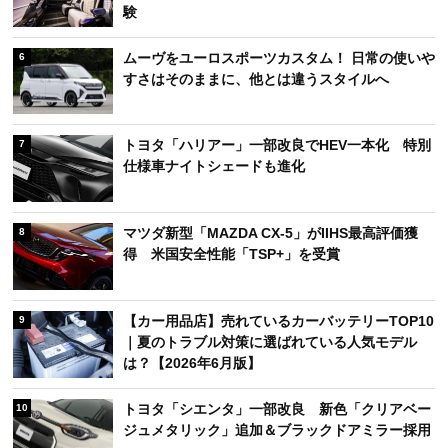
験
ムーヴをユーロスポーツカスタム！ 日常の使いや
6
すさはそのままに、他とは違うスタイルへ
トヨタ「ハリアー」一部改良でHEV一本化 特別
7
仕様車ナイトシェードも進化
マツダ新型「MAZDA CX-5」がIIHS最高評価獲
8
得 米国安全性能「TSP+」を受賞
【カー用品店】売れているカーバッテリーTOP10
9
｜夏のトラブル対策に選ばれている人気モデル
は？【2026年6月版】
トヨタ「シエンタ」一部改良 新色「クリアベー
10
ジュメタリック」追加＆ブラックドアミラー採用