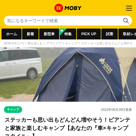
ホーム
新着
新型車
特集
PICK UP
試乗
取材レ
MOBY[モビー]
>
車を楽しむ
>
アウトドア
>
キャンプ
>
ステッカーも思い出もどんどん増やそう
キャンプ
2022年08月28日
更新
ステッカーも思い出もどんどん増やそう！ビアンテ
と家族と楽しむキャンプ【あなたの『車×キャンプ