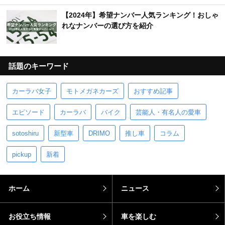
【2024年】希望ナンバー人気ランキング！おしゃ
れなナンバーの選び方を紹介
話題のキーワード
カーラバ女子
モトメガネカーズ
おすすめ記事
エピソード
カーラバ
バイク
芸能人・有名人の愛車
sotoshiru
新型車
DRIMO
推し車
コラム
pickup
新着
ホーム
ニュース
お役立ち情報
車を楽しむ