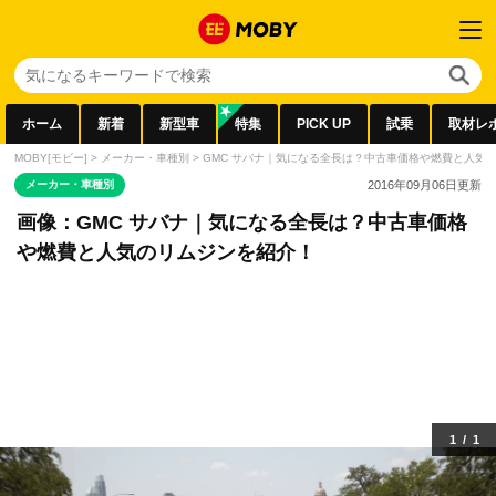
ホーム
新着
新型車
特集
PICK UP
試乗
取材レ
MOBY[モビー]
>
メーカー・車種別
>
GMC サバナ｜気になる全長は？中古車価格や燃費と人気
メーカー・車種別
2016年09月06日
更新
画像：GMC サバナ｜気になる全長は？中古車価格
や燃費と人気のリムジンを紹介！
1
/
1