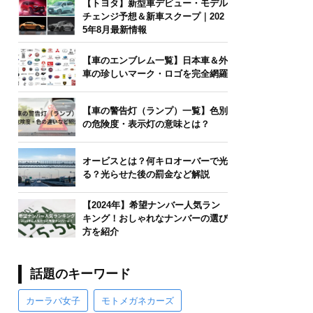
【トヨタ】新型車デビュー・モデル
チェンジ予想＆新車スクープ｜202
5年8月最新情報
【車のエンブレム一覧】日本車＆外
車の珍しいマーク・ロゴを完全網羅
【車の警告灯（ランプ）一覧】色別
の危険度・表示灯の意味とは？
オービスとは？何キロオーバーで光
る？光らせた後の罰金など解説
【2024年】希望ナンバー人気ラン
キング！おしゃれなナンバーの選び
方を紹介
話題のキーワード
カーラバ女子
モトメガネカーズ