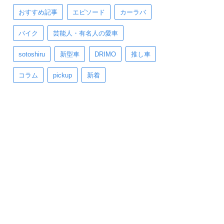
おすすめ記事
エピソード
カーラバ
バイク
芸能人・有名人の愛車
sotoshiru
新型車
DRIMO
推し車
コラム
pickup
新着