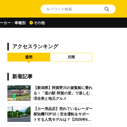
ーカー・車種別
その他
】
アクセスランキング
週間
月間
新着記事
【新潟県】阿賀野川の遊覧船に乗れ
る！「道の駅 阿賀の里」で楽しむ
渓谷美と地元グルメ
【カー用品店】売れているレーダー
探知機TOP10｜安全運転をサポー
トする人気モデルは？【2026年6月
版】