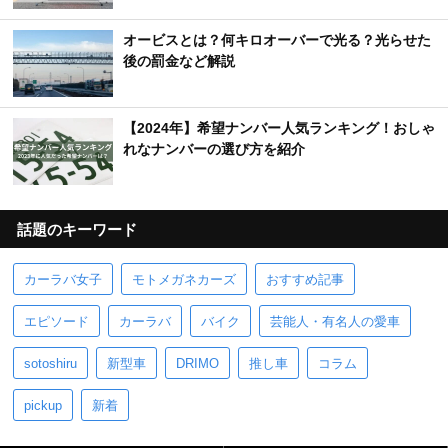
オービスとは？何キロオーバーで光る？光らせた
後の罰金など解説
【2024年】希望ナンバー人気ランキング！おしゃ
れなナンバーの選び方を紹介
話題のキーワード
カーラバ女子
モトメガネカーズ
おすすめ記事
エピソード
カーラバ
バイク
芸能人・有名人の愛車
sotoshiru
新型車
DRIMO
推し車
コラム
pickup
新着