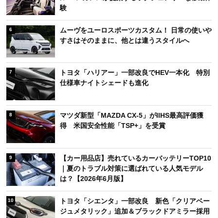
験
ムーヴをユーロスポーツカスタム！ 日常の使いや
6
すさはそのままに、他とは違うスタイルへ
トヨタ「ハリアー」一部改良でHEV一本化 特別
7
仕様車ナイトシェードも進化
マツダ新型「MAZDA CX-5」がIIHS最高評価獲
8
得 米国安全性能「TSP+」を受賞
【カー用品店】売れているカーバッテリーTOP10
9
｜夏のトラブル対策に選ばれている人気モデル
は？【2026年6月版】
トヨタ「シエンタ」一部改良 新色「クリアベー
10
ジュメタリック」追加＆ブラックドアミラー採用