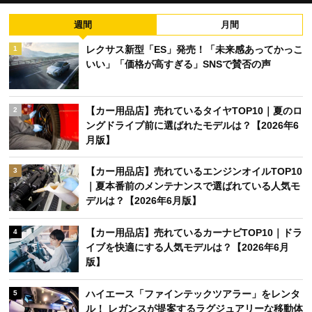
週間
月間
レクサス新型「ES」発売！「未来感あってかっこ
1
いい」「価格が高すぎる」SNSで賛否の声
【カー用品店】売れているタイヤTOP10｜夏のロ
2
ングドライブ前に選ばれたモデルは？【2026年6
月版】
【カー用品店】売れているエンジンオイルTOP10
3
｜夏本番前のメンテナンスで選ばれている人気モ
デルは？【2026年6月版】
【カー用品店】売れているカーナビTOP10｜ドラ
4
イブを快適にする人気モデルは？【2026年6月
版】
ハイエース「ファインテックツアラー」をレンタ
5
ル！ レガンスが提案するラグジュアリーな移動体