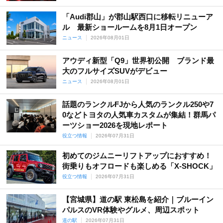
「Audi郡山」が郡山駅西口に移転リニューア
ル 最新ショールームを8月1日オープン
ニュース
2026年08月01日
アウディ新型「Q9」世界初公開 ブランド最
大のフルサイズSUVがデビュー
ニュース
2026年08月01日
話題のランクルFJから人気のランクル250や7
0などトヨタの人気車カスタムが集結！群馬パ
ーツショー2026を現地レポート
役立つ情報
2026年07月31日
初めてのジムニーリフトアップにおすすめ！
街乗りもオフロードも楽しめる「X-SHOCK」
役立つ情報
2026年07月31日
【宮城県】道の駅 東松島を紹介｜ブルーイン
パルスのVR体験やグルメ、周辺スポット
道の駅
2026年07月31日