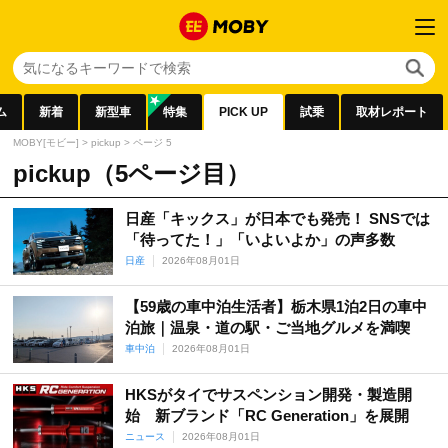
ム
新着
新型車
特集
PICK UP
試乗
取材レポート
MOBY[モビー]
>
pickup
>
ページ 5
pickup（5ページ目）
日産「キックス」が日本でも発売！ SNSでは
「待ってた！」「いよいよか」の声多数
日産
2026年08月01日
【59歳の車中泊生活者】栃木県1泊2日の車中
泊旅｜温泉・道の駅・ご当地グルメを満喫
車中泊
2026年08月01日
HKSがタイでサスペンション開発・製造開
始 新ブランド「RC Generation」を展開
ニュース
2026年08月01日