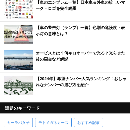
【車のエンブレム一覧】日本車＆外車の珍しいマ
ーク・ロゴを完全網羅
【車の警告灯（ランプ）一覧】色別の危険度・表
示灯の意味とは？
オービスとは？何キロオーバーで光る？光らせた
後の罰金など解説
【2024年】希望ナンバー人気ランキング！おしゃ
れなナンバーの選び方を紹介
話題のキーワード
カーラバ女子
モトメガネカーズ
おすすめ記事