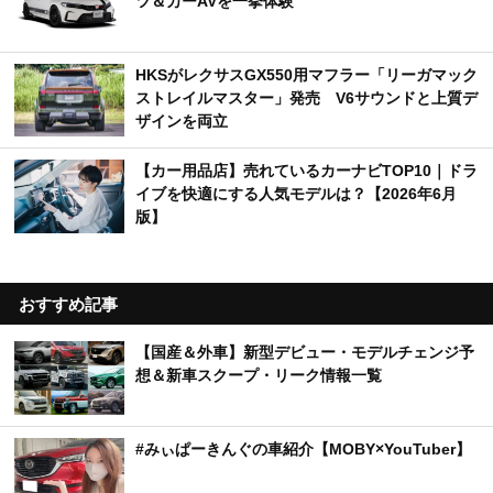
ツ＆カーAVを一挙体験
HKSがレクサスGX550用マフラー「リーガマック
ストレイルマスター」発売 V6サウンドと上質デ
ザインを両立
【カー用品店】売れているカーナビTOP10｜ドラ
イブを快適にする人気モデルは？【2026年6月
版】
おすすめ記事
【国産＆外車】新型デビュー・モデルチェンジ予
想＆新車スクープ・リーク情報一覧
#みぃぱーきんぐの車紹介【MOBY×YouTuber】