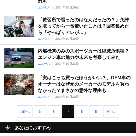
れも
エンタメ
2024年10月29日
「教習所で習ったのはなんだったの？」免許
を取ってから一番驚いたことは？回答集めた
ら「やっぱりアレが…」
エンタメ
2024年10月25日
内燃機関のみのスポーツカーは絶滅危惧種？
エンジン車の魅力や未来を考察してみた
ニュース
2024年10月23日
「実はこっち買ったほうがいい？」OEM車の
オーナーはなぜ元のメーカーのモデルを買わ
なかった？まさかの意外な理由も
エンタメ
2024年10月22日
‹ 前へ
5
6
7
8
9
次へ ›
今、あなたにおすすめ