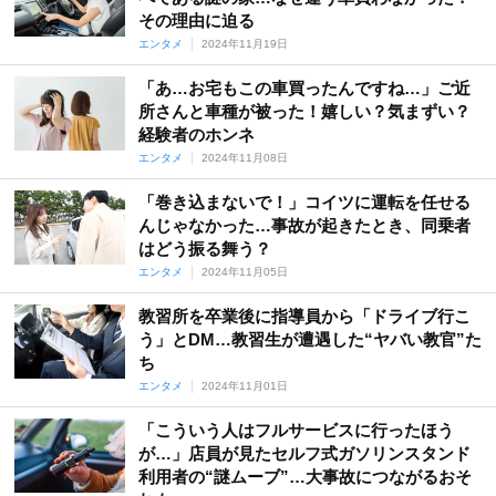
その理由に迫る
エンタメ
2024年11月19日
「あ…お宅もこの車買ったんですね…」ご近
所さんと車種が被った！嬉しい？気まずい？
経験者のホンネ
エンタメ
2024年11月08日
「巻き込まないで！」コイツに運転を任せる
んじゃなかった…事故が起きたとき、同乗者
はどう振る舞う？
エンタメ
2024年11月05日
教習所を卒業後に指導員から「ドライブ行こ
う」とDM…教習生が遭遇した“ヤバい教官”た
ち
エンタメ
2024年11月01日
「こういう人はフルサービスに行ったほう
が…」店員が見たセルフ式ガソリンスタンド
利用者の“謎ムーブ”…大事故につながるおそ