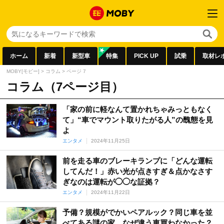
ホーム
新着
新型車
特集
PICK UP
試乗
取材レ
MOBY[モビー]
>
コラム
>
ページ 7
コラム（7ページ目）
「家の前に軽なんて置かれちゃみっともなく
て」“車でマウント取りたがる人”の醜態を見
よ
エンタメ
2024年11月25日
前を走る車のブレーキランプに「どんな運転
してんだ！」赤い光が点きすぎ＆点かなさす
ぎなのは運転が◯◯な証拠？
エンタメ
2024年11月22日
予備？規模がでかいペアルック？同じ車を並
べてある謎の家…なぜ違う車買わなかった？