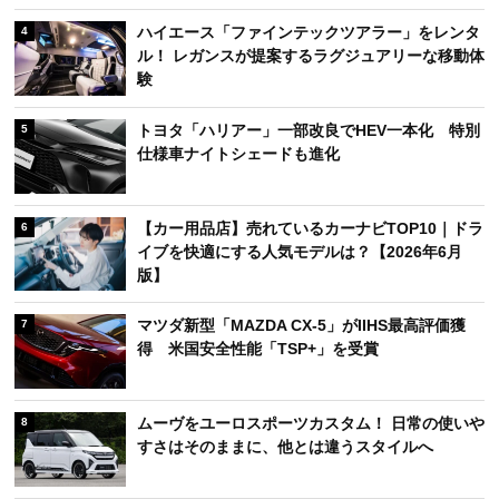
ハイエース「ファインテックツアラー」をレンタ
4
ル！ レガンスが提案するラグジュアリーな移動体
験
トヨタ「ハリアー」一部改良でHEV一本化 特別
5
仕様車ナイトシェードも進化
【カー用品店】売れているカーナビTOP10｜ドラ
6
イブを快適にする人気モデルは？【2026年6月
版】
マツダ新型「MAZDA CX-5」がIIHS最高評価獲
7
得 米国安全性能「TSP+」を受賞
ムーヴをユーロスポーツカスタム！ 日常の使いや
8
すさはそのままに、他とは違うスタイルへ