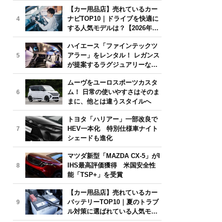
気モデルは？【2026年6月版】
【カー用品店】売れているカー
ナビTOP10｜ドライブを快適に
4
する人気モデルは？【2026年6
月版】
ハイエース「ファインテックツ
アラー」をレンタル！ レガンス
5
が提案するラグジュアリーな移
動体験
ムーヴをユーロスポーツカスタ
ム！ 日常の使いやすさはそのま
6
まに、他とは違うスタイルへ
トヨタ「ハリアー」一部改良で
HEV一本化 特別仕様車ナイト
7
シェードも進化
マツダ新型「MAZDA CX-5」がI
IHS最高評価獲得 米国安全性
8
能「TSP+」を受賞
【カー用品店】売れているカー
バッテリーTOP10｜夏のトラブ
9
ル対策に選ばれている人気モデ
ルは？【2026年6月版】