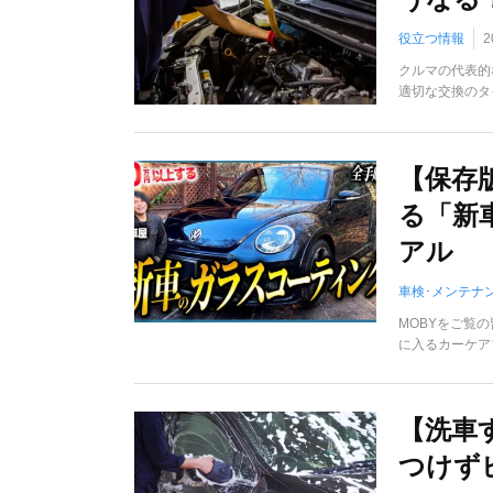
役立つ情報
2
クルマの代表的
適切な交換のタ
【保存
る「新
アル
車検･メンテナ
MOBYをご覧
に入るカーケア
【洗車
つけず