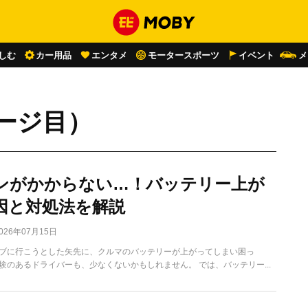
しむ
カー用品
エンタメ
モータースポーツ
イベント
メ
ージ目）
ンがかからない…！バッテリー上が
因と対処法を解説
026年07月15日
ブに行こうとした矢先に、クルマのバッテリーが上がってしまい困っ
験のあるドライバーも、少なくないかもしれません。 では、バッテリー...