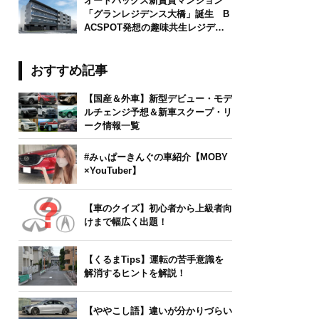
オートバックス新賃貸マンション
「グランレジデンス大橋」誕生 B
ACSPOT発想の趣味共生レジデン
ス
おすすめ記事
【国産＆外車】新型デビュー・モデ
ルチェンジ予想＆新車スクープ・リ
ーク情報一覧
#みぃぱーきんぐの車紹介【MOBY
×YouTuber】
【車のクイズ】初心者から上級者向
けまで幅広く出題！
【くるまTips】運転の苦手意識を
解消するヒントを解説！
【ややこし語】違いが分かりづらい