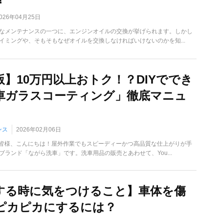
026年04月25日
なメンテナンスの一つに、エンジンオイルの交換が挙げられます。しかし
イミングや、そもそもなぜオイルを交換しなければいけないのかを知...
版】10万円以上おトク！？DIYででき
車ガラスコーティング」徹底マニュ
ンス
2026年02月06日
の皆様、こんにちは！屋外作業でもスピーディーかつ高品質な仕上がりが手
ブランド「ながら洗車」です。洗車用品の販売とあわせて、You...
する時に気をつけること】車体を傷
ピカピカにするには？