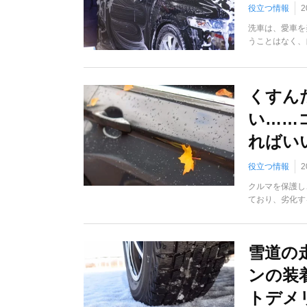
役立つ情報
2
洗車は、愛車を
うことはなく、
くすん
い……
ればい
役立つ情報
2
クルマを保護し
ており、劣化す
雪道の
ンの装
トデメ