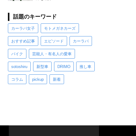
話題のキーワード
カーラバ女子
モトメガネカーズ
おすすめ記事
エピソード
カーラバ
バイク
芸能人・有名人の愛車
sotoshiru
新型車
DRIMO
推し車
コラム
pickup
新着