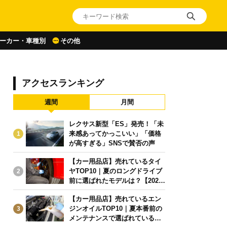
ーカー・車種別
その他
アクセスランキング
週間
月間
レクサス新型「ES」発売！「未
来感あってかっこいい」「価格
1
が高すぎる」SNSで賛否の声
【カー用品店】売れているタイ
ヤTOP10｜夏のロングドライブ
2
前に選ばれたモデルは？【2026
年6月版】
【カー用品店】売れているエン
ジンオイルTOP10｜夏本番前の
3
メンテナンスで選ばれている人