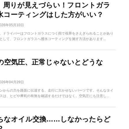
、周りが見えづらい！フロントガラ
水コーティングはした方がいい？
026年05月10日
中、ドライバーはフロントガラスにつく雨で視界をさえぎられることがあり
として、フロントガラスへ撥水コーティングを施す方法があります...
の空気圧、正常じゃないとどうな
026年04月29日
ンからの力を路面に伝達する、走行に欠かせないパーツです。そんなタイ
スは、ヒビや摩耗の有無を確認するだけではなく。空気圧にも注意し...
ちなオイル交換……しなかったらど
？