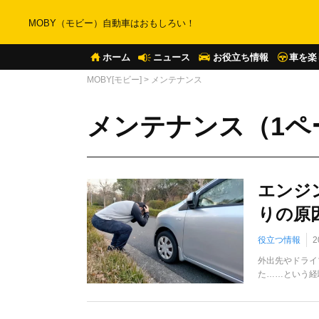
MOBY（モビー）自動車はおもしろい！
ホーム
ニュース
お役立ち情報
車を楽
MOBY[モビー]
>
メンテナンス
メンテナンス（1ペ
エンジ
りの原
役立つ情報
2
外出先やドライ
た……という経