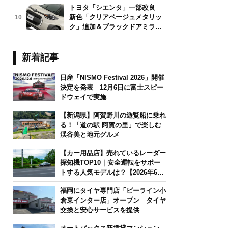
トヨタ「シエンタ」一部改良
新色「クリアベージュメタリッ
10
ク」追加＆ブラックドアミラー
採用
新着記事
日産「NISMO Festival 2026」開催
決定を発表 12月6日に富士スピー
ドウェイで実施
【新潟県】阿賀野川の遊覧船に乗れ
る！「道の駅 阿賀の里」で楽しむ
渓谷美と地元グルメ
【カー用品店】売れているレーダー
探知機TOP10｜安全運転をサポー
トする人気モデルは？【2026年6月
版】
福岡にタイヤ専門店「ビーライン小
倉東インター店」オープン タイヤ
交換と安心サービスを提供