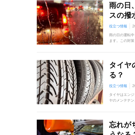
雨の日
スの撥
役立つ情報
2
​雨の日の運転
ます。この対策
タイヤ
る？
役立つ情報
2
タイヤはエンジ
ヤのメンテナン
忘れが
うなる