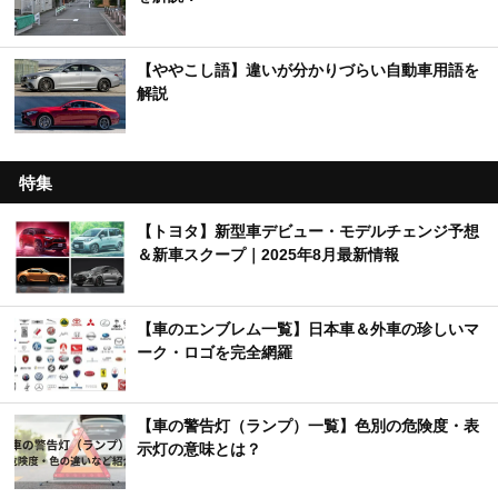
#みぃぱーきんぐの車紹介【MOBY×YouTuber】
【車のクイズ】初心者から上級者向けまで幅広く
出題！
【くるまTips】運転の苦手意識を解消するヒント
を解説！
【ややこし語】違いが分かりづらい自動車用語を
解説
特集
【トヨタ】新型車デビュー・モデルチェンジ予想