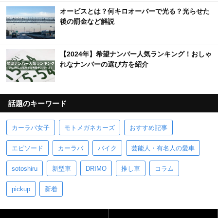
＆新車スクープ｜2025年8月最新情報
【車のエンブレム一覧】日本車＆外車の珍しいマ
ーク・ロゴを完全網羅
【車の警告灯（ランプ）一覧】色別の危険度・表
示灯の意味とは？
オービスとは？何キロオーバーで光る？光らせた
後の罰金など解説
【2024年】希望ナンバー人気ランキング！おしゃ
れなナンバーの選び方を紹介