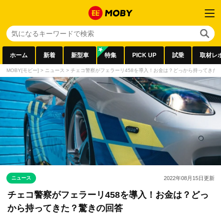
ホーム
新着
新型車
特集
PICK UP
試乗
取材レ
MOBY[モビー]
>
ニュース
>
チェコ警察がフェラーリ458を導入！お金は？どっから持ってきた
ニュース
2022年08月15日
更新
チェコ警察がフェラーリ458を導入！お金は？どっ
から持ってきた？驚きの回答