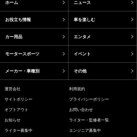
話題のキーワード
カーラバ女子
モトメガネカーズ
おすすめ記事
エピソード
カーラバ
バイク
芸能人・有名人の愛車
sotoshiru
新型車
DRIMO
推し車
コラム
pickup
新着
ホーム
ニュース
お役立ち情報
車を楽しむ
カー用品
エンタメ
モータースポーツ
イベント