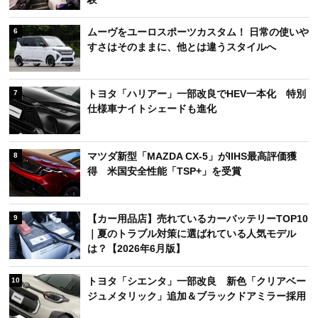
【カー用品店】売れているエンジンオイルTOP10
3
｜夏本番前のメンテナンスで選ばれている人気モ
デルは？【2026年6月版】
【カー用品店】売れているカーナビTOP10｜ドラ
4
イブを快適にする人気モデルは？【2026年6月
版】
ハイエース「ファインテックツアラー」をレンタ
5
ル！ レガンスが提案するラグジュアリーな移動体
験
ムーヴをユーロスポーツカスタム！ 日常の使いや
6
すさはそのままに、他とは違うスタイルへ
トヨタ「ハリアー」一部改良でHEV一本化 特別
7
仕様車ナイトシェードも進化