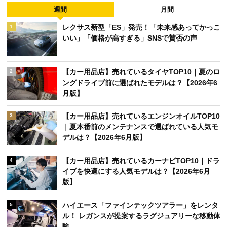
関連キーワード
pickup
コラム
新着
アクセスランキング
週間
月間
レクサス新型「ES」発売！「未来感あってかっこ
1
いい」「価格が高すぎる」SNSで賛否の声
【カー用品店】売れているタイヤTOP10｜夏のロ
2
ングドライブ前に選ばれたモデルは？【2026年6
月版】