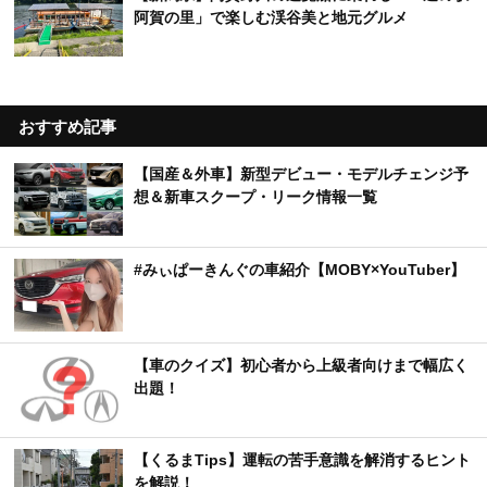
【体験談】都内から姫路まで長距離ドライブ！立
ち寄った沼津SA・岡崎SA・刈谷SAの施設とおす
すめグルメを紹介
日産「NISMO Festival 2026」開催決定を発表
12月6日に富士スピードウェイで実施
【新潟県】阿賀野川の遊覧船に乗れる！「道の駅
阿賀の里」で楽しむ渓谷美と地元グルメ
おすすめ記事
【国産＆外車】新型デビュー・モデルチェンジ予
想＆新車スクープ・リーク情報一覧