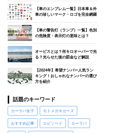
【車のエンブレム一覧】日本車＆外
車の珍しいマーク・ロゴを完全網羅
【車の警告灯（ランプ）一覧】色別
の危険度・表示灯の意味とは？
オービスとは？何キロオーバーで光
る？光らせた後の罰金など解説
【2024年】希望ナンバー人気ラン
キング！おしゃれなナンバーの選び
方を紹介
話題のキーワード
カーラバ女子
モトメガネカーズ
おすすめ記事
エピソード
カーラバ