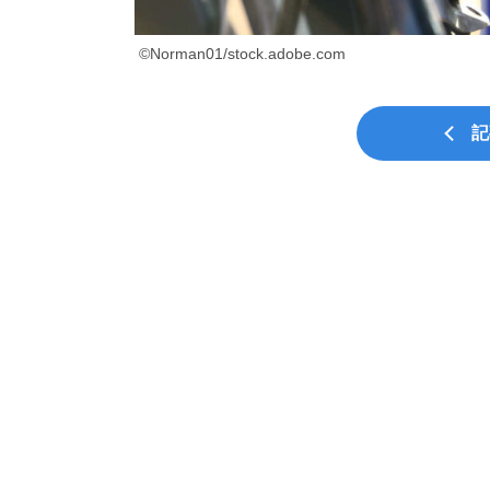
©Norman01/stock.adobe.com
記