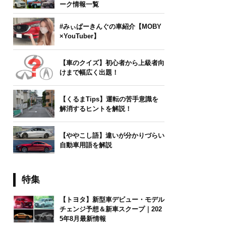
ーク情報一覧
#みぃぱーきんぐの車紹介【MOBY
×YouTuber】
【車のクイズ】初心者から上級者向
けまで幅広く出題！
【くるまTips】運転の苦手意識を
解消するヒントを解説！
【ややこし語】違いが分かりづらい
自動車用語を解説
特集
【トヨタ】新型車デビュー・モデル
チェンジ予想＆新車スクープ｜202
5年8月最新情報