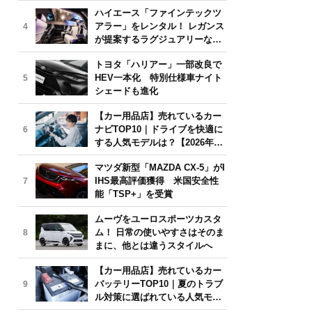
気モデルは？【2026年6月版】
ハイエース「ファインテックツ
アラー」をレンタル！ レガンス
4
が提案するラグジュアリーな移
動体験
トヨタ「ハリアー」一部改良で
HEV一本化 特別仕様車ナイト
5
シェードも進化
【カー用品店】売れているカー
ナビTOP10｜ドライブを快適に
6
する人気モデルは？【2026年6
月版】
マツダ新型「MAZDA CX-5」がI
IHS最高評価獲得 米国安全性
7
能「TSP+」を受賞
ムーヴをユーロスポーツカスタ
ム！ 日常の使いやすさはそのま
8
まに、他とは違うスタイルへ
【カー用品店】売れているカー
バッテリーTOP10｜夏のトラブ
9
ル対策に選ばれている人気モデ
ルは？【2026年6月版】