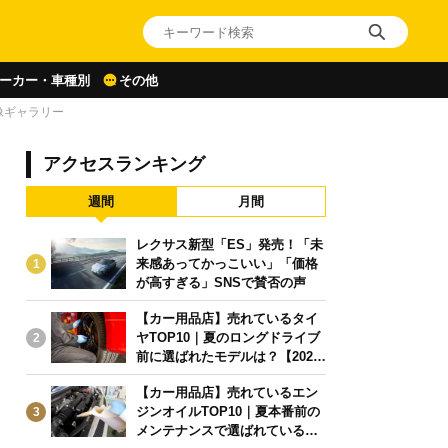
ーカー・車種別
その他
像ギャラリー
アクセスランキング
週間
月間
レクサス新型「ES」発売！「未
来感あってかっこいい」「価格
1
が高すぎる」SNSで賛否の声
【カー用品店】売れているタイ
ヤTOP10｜夏のロングドライブ
2
前に選ばれたモデルは？【2026
年6月版】
【カー用品店】売れているエン
ジンオイルTOP10｜夏本番前の
3
メンテナンスで選ばれている人