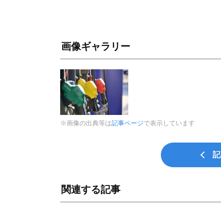
画像ギャラリー
※画像の出典等は
記事ページ
で表示しています
記
関連する記事