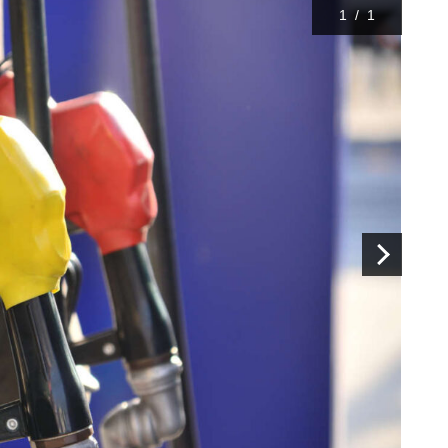
1
/
1