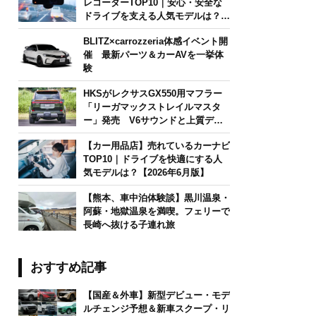
レコーダーTOP10｜安心・安全な
ドライブを支える人気モデルは？
【2026年6月版】
BLITZ×carrozzeria体感イベント開
催 最新パーツ＆カーAVを一挙体
験
HKSがレクサスGX550用マフラー
「リーガマックストレイルマスタ
ー」発売 V6サウンドと上質デザ
インを両立
【カー用品店】売れているカーナビ
TOP10｜ドライブを快適にする人
気モデルは？【2026年6月版】
【熊本、車中泊体験談】黒川温泉・
阿蘇・地獄温泉を満喫。フェリーで
長崎へ抜ける子連れ旅
おすすめ記事
【国産＆外車】新型デビュー・モデ
ルチェンジ予想＆新車スクープ・リ