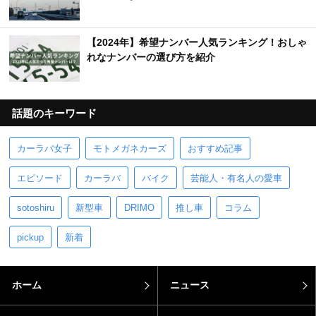
【2024年】希望ナンバー人気ランキング！おしゃ
れなナンバーの選び方を紹介
話題のキーワード
カーラバ女子
モトメガネカーズ
おすすめ記事
エピソード
カーラバ
バイク
芸能人・有名人の愛車
sotoshiru
新型車
DRIMO
推し車
コラム
pickup
新着
ホーム
ニュース