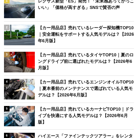
レクサス新型「ES」発売！「未来感あってかっこ
1
いい」「価格が高すぎる」SNSで賛否の声
【カー用品店】売れているレーダー探知機TOP10
2
｜安全運転をサポートする人気モデルは？【2026
年6月版】
【カー用品店】売れているタイヤTOP10｜夏のロ
3
ングドライブ前に選ばれたモデルは？【2026年6
月版】
【カー用品店】売れているエンジンオイルTOP10
4
｜夏本番前のメンテナンスで選ばれている人気モ
デルは？【2026年6月版】
【カー用品店】売れているカーナビTOP10｜ドラ
5
イブを快適にする人気モデルは？【2026年6月
版】
ハイエース「ファインテックツアラー」をレンタ
6