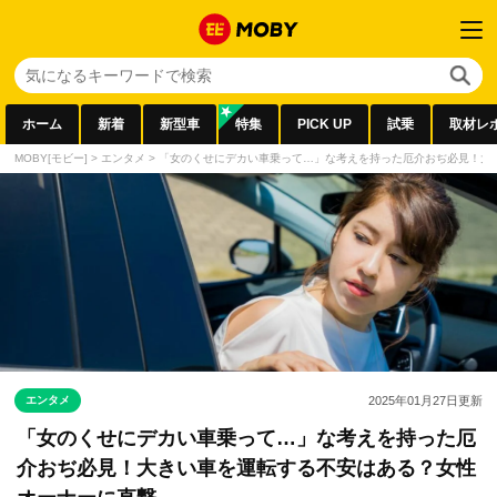
ホーム
新着
新型車
特集
PICK UP
試乗
取材レ
MOBY[モビー]
>
エンタメ
>
「女のくせにデカい車乗って…」な考えを持った厄介おぢ必見！大
エンタメ
2025年01月27日
更新
「女のくせにデカい車乗って…」な考えを持った厄
介おぢ必見！大きい車を運転する不安はある？女性