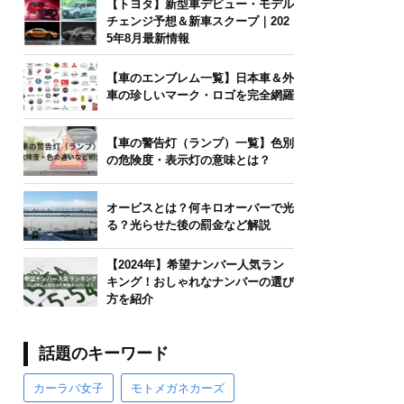
【トヨタ】新型車デビュー・モデル
チェンジ予想＆新車スクープ｜202
5年8月最新情報
【車のエンブレム一覧】日本車＆外
車の珍しいマーク・ロゴを完全網羅
【車の警告灯（ランプ）一覧】色別
の危険度・表示灯の意味とは？
オービスとは？何キロオーバーで光
る？光らせた後の罰金など解説
【2024年】希望ナンバー人気ラン
キング！おしゃれなナンバーの選び
方を紹介
話題のキーワード
カーラバ女子
モトメガネカーズ