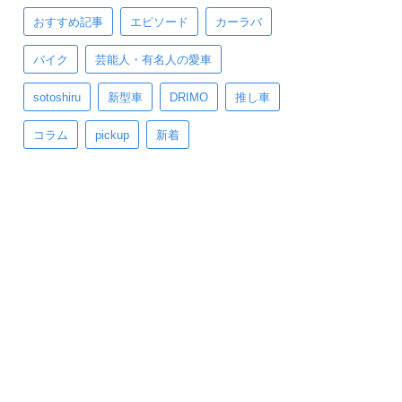
おすすめ記事
エピソード
カーラバ
バイク
芸能人・有名人の愛車
sotoshiru
新型車
DRIMO
推し車
コラム
pickup
新着