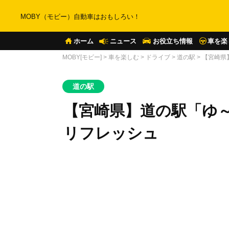
MOBY（モビー）自動車はおもしろい！
ホーム
ニュース
お役立ち情報
車を楽
MOBY[モビー]
>
車を楽しむ
>
ドライブ
>
道の駅
>
【宮崎県
道の駅
【宮崎県】道の駅「ゆ
リフレッシュ