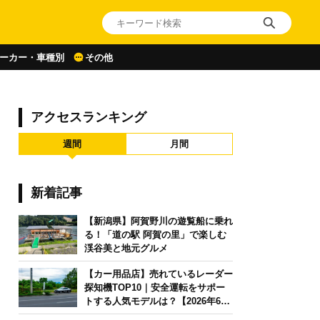
ーカー・車種別
その他
アクセスランキング
週間
月間
新着記事
【新潟県】阿賀野川の遊覧船に乗れ
る！「道の駅 阿賀の里」で楽しむ
渓谷美と地元グルメ
【カー用品店】売れているレーダー
探知機TOP10｜安全運転をサポー
トする人気モデルは？【2026年6月
版】