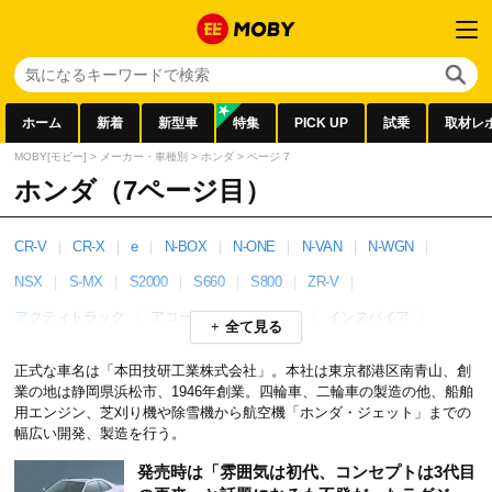
ホーム
新着
新型車
特集
PICK UP
試乗
取材レ
MOBY[モビー]
>
メーカー・車種別
>
ホンダ
>
ページ 7
ホンダ（7ページ目）
CR-V
CR-X
e
N-BOX
N-ONE
N-VAN
N-WGN
NSX
S-MX
S2000
S660
S800
ZR-V
アクティトラック
アコード
インサイト
インスパイア
全て見る
インテグラ
ヴェゼル
エアウェイブ
エレベイト
正式な車名は「本田技研工業株式会社」。本社は東京都港区南青山、創
オデッセイ
クラリティ
グレイス
クロスロード
ジェイド
業の地は静岡県浜松市、1946年創業。四輪車、二輪車の製造の他、船舶
用エンジン、芝刈り機や除雪機から航空機「ホンダ・ジェット」までの
シティ
シビック
シビックタイプR
シャトル
幅広い開発、製造を行う。
ステップワゴン
ゼスト
バモス
ビート
フィット
発売時は「雰囲気は初代、コンセプトは3代目