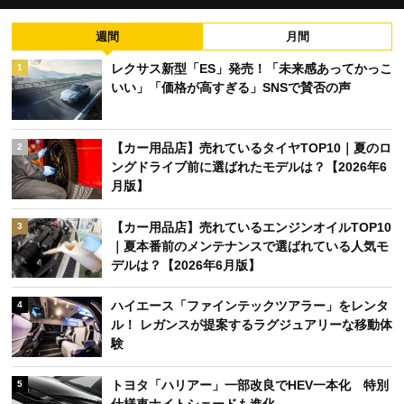
週間
月間
レクサス新型「ES」発売！「未来感あってかっこ
1
いい」「価格が高すぎる」SNSで賛否の声
【カー用品店】売れているタイヤTOP10｜夏のロ
2
ングドライブ前に選ばれたモデルは？【2026年6
月版】
【カー用品店】売れているエンジンオイルTOP10
3
｜夏本番前のメンテナンスで選ばれている人気モ
デルは？【2026年6月版】
ハイエース「ファインテックツアラー」をレンタ
4
ル！ レガンスが提案するラグジュアリーな移動体
験
トヨタ「ハリアー」一部改良でHEV一本化 特別
5