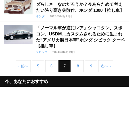
ダらしさ」なのだろうか？今あらためて考え
たい誇り高き失敗作、ホンダ 1300【推し車】
ホンダ
2024年04月21日
「ノーマル車が逆にレア」シャコタン、スポ
コン、USDM…カスタムされるために生まれ
た“アメリカ製日本車”ホンダ シビック クーペ
【推し車】
シビック
2024年04月19日
‹ 前へ
5
6
7
8
9
次へ ›
今、あなたにおすすめ