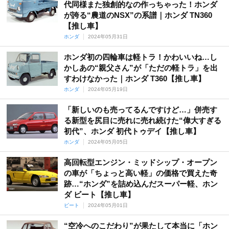
代同様また独創的なの作っちゃった！ホンダ
が誇る“農道のNSX”の系譜｜ホンダ TN360
【推し車】
ホンダ
2024年05月31日
ホンダ初の四輪車は軽トラ！かわいいね…し
かしあの“親父さん”が「ただの軽トラ」を出
すわけなかった｜ホンダ T360【推し車】
ホンダ
2024年05月19日
「新しいのも売ってるんですけど…」併売す
る新型を尻目に売れに売れ続けた“偉大すぎる
初代”、ホンダ 初代トゥデイ【推し車】
ホンダ
2024年05月05日
高回転型エンジン・ミッドシップ・オープン
の車が「ちょっと高い軽」の価格で買えた奇
跡…“ホンダ”を詰め込んだスーパー軽、ホン
ダ ビート【推し車】
ビート
2024年05月01日
“空冷へのこだわり”が果たして本当に「ホン