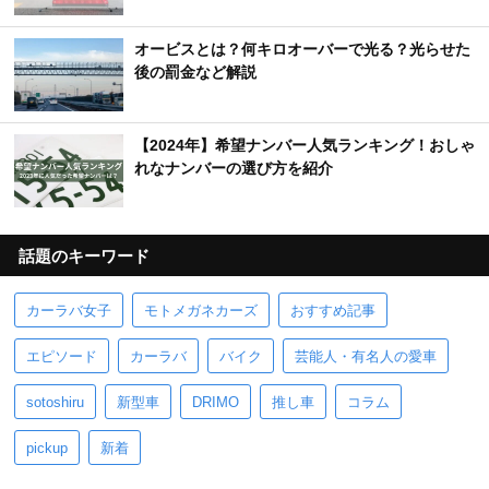
オービスとは？何キロオーバーで光る？光らせた
後の罰金など解説
【2024年】希望ナンバー人気ランキング！おしゃ
れなナンバーの選び方を紹介
話題のキーワード
カーラバ女子
モトメガネカーズ
おすすめ記事
エピソード
カーラバ
バイク
芸能人・有名人の愛車
sotoshiru
新型車
DRIMO
推し車
コラム
pickup
新着