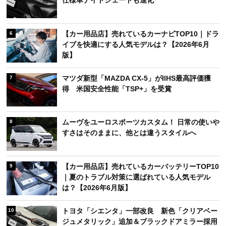
仕様車ナイトシェードも進化
【カー用品店】売れているカーナビTOP10｜ドラ
6
イブを快適にする人気モデルは？【2026年6月
版】
マツダ新型「MAZDA CX-5」がIIHS最高評価獲
7
得 米国安全性能「TSP+」を受賞
ムーヴをユーロスポーツカスタム！ 日常の使いや
8
すさはそのままに、他とは違うスタイルへ
【カー用品店】売れているカーバッテリーTOP10
9
｜夏のトラブル対策に選ばれている人気モデル
は？【2026年6月版】
トヨタ「シエンタ」一部改良 新色「クリアベー
10
ジュメタリック」追加＆ブラックドアミラー採用