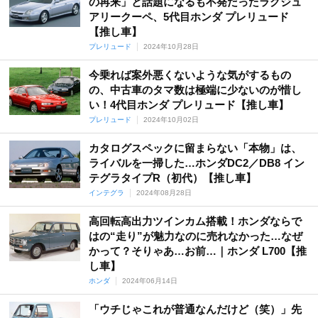
フリード
プレリュード
ライフ
レジェンド
の再来」と話題になるも不発だったラグジュ
アリークーペ、5代目ホンダ プレリュード
【推し車】
プレリュード
2024年10月28日
今乗れば案外悪くないような気がするもの
の、中古車のタマ数は極端に少ないのが惜し
い！4代目ホンダ プレリュード【推し車】
プレリュード
2024年10月02日
カタログスペックに留まらない「本物」は、
ライバルを一掃した…ホンダDC2／DB8 イン
テグラタイプR（初代）【推し車】
インテグラ
2024年08月28日
高回転高出力ツインカム搭載！ホンダならで
はの“走り”が魅力なのに売れなかった…なぜ
かって？そりゃあ…お前…｜ホンダ L700【推
し車】
ホンダ
2024年06月14日
「ウチじゃこれが普通なんだけど（笑）」先