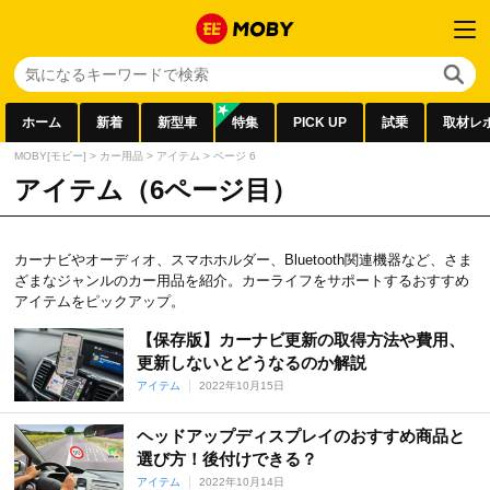
ホーム
新着
新型車
特集
PICK UP
試乗
取材レ
MOBY[モビー]
>
カー用品
>
アイテム
>
ページ 6
アイテム（6ページ目）
カーナビやオーディオ、スマホホルダー、Bluetooth関連機器など、さま
ざまなジャンルのカー用品を紹介。カーライフをサポートするおすすめ
アイテムをピックアップ。
【保存版】カーナビ更新の取得方法や費用、
更新しないとどうなるのか解説
アイテム
2022年10月15日
ヘッドアップディスプレイのおすすめ商品と
選び方！後付けできる？
アイテム
2022年10月14日