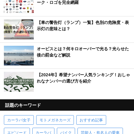
ーク・ロゴを完全網羅
【車の警告灯（ランプ）一覧】色別の危険度・表
示灯の意味とは？
オービスとは？何キロオーバーで光る？光らせた
後の罰金など解説
【2024年】希望ナンバー人気ランキング！おしゃ
れなナンバーの選び方を紹介
話題のキーワード
カーラバ女子
モトメガネカーズ
おすすめ記事
エピソード
カーラバ
バイク
芸能人・有名人の愛車