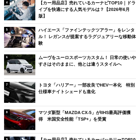
【カー用品店】売れているカーナビTOP10｜ドラ
4
イブを快適にする人気モデルは？【2026年6月
版】
ハイエース「ファインテックツアラー」をレンタ
5
ル！ レガンスが提案するラグジュアリーな移動体
験
ムーヴをユーロスポーツカスタム！ 日常の使いや
6
すさはそのままに、他とは違うスタイルへ
トヨタ「ハリアー」一部改良でHEV一本化 特別
7
仕様車ナイトシェードも進化
マツダ新型「MAZDA CX-5」がIIHS最高評価獲
8
得 米国安全性能「TSP+」を受賞
【カー用品店】売れているカーバッテリーTOP10
9